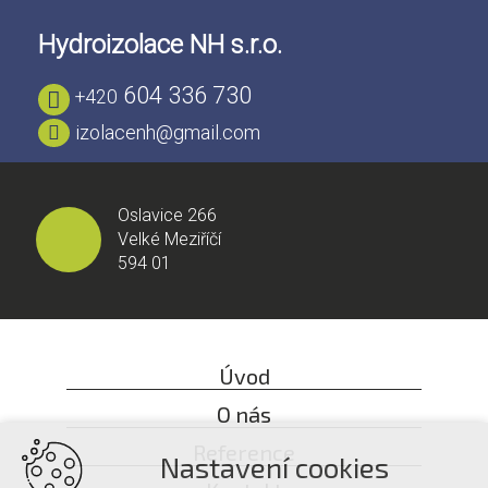
Hydroizolace NH s.r.o.
604 336 730
+420
izolacenh@gmail.com
Oslavice 266
Velké Meziříčí
594 01
Úvod
O nás
Reference
Nastavení cookies