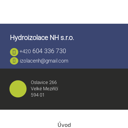
Hydroizolace NH s.r.o.
604 336 730
+420
izolacenh@gmail.com
Oslavice 266
Velké Meziříčí
594 01
Úvod