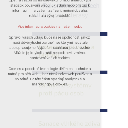
zpětná vazba od návštěvníků formou analytických
udržení kontextu stránek (session): případná
Rekonstrukce střech
statistik používání webu, ukládání nebo přístup k
přihlášení, volby jazyka, apod.
informacím na vašem zařízení, měření obsahu,
Balkony a terasy
reklama a vývoj produktů.
Volitelná cookies
analytická pro anonymizované vyhodnocení
Více informací o cookies na našem webu
návštěvnosti
marketingová cookies (Google)
Správci vašich údajů bude naše společnost, jakož i
naši důvěryhodní partneři, se kterými neustále
Izolace proti vodě a
Více informací o cookies na našem webu
spolupracujeme. Vyjádření souhlasu je dobrovolné.
Můžete jej kdykoli zrušit nebo obnovit změnou
radonu
nastavení vašich cookies.
PŘIJMOUT VŠECHNY COOKIES
Cookies a podobné technologie dělíme na technická:
nutná pro běh webu, bez nichž nelze web používat a
volitelná. Do této části spadají analytická a
ODMÍTNOUT VŠE
Záchytné systémy
marketingová cookies.
proti pádu osob
Sanace vlhkého zdiva