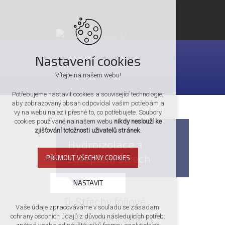
Nastavení cookies
Vítejte na našem webu!
Potřebujeme nastavit cookies a související technologie,
aby zobrazovaný obsah odpovídal vašim potřebám a
vy na webu nalezli přesně to, co potřebujete. Soubory
cookies používané na našem webu
nikdy neslouží ke
zjišťování totožnosti uživatelů stránek
.
Hydroizolace a
zateplení střech
PŘIJMOUT VŠECHNY COOKIES
NASTAVIT
Střechy fóliové
Vaše údaje zpracováváme v souladu se zásadami
Technická cookies
Zateplení střech
ochrany osobních údajů z důvodu následujících potřeb:
nutná pro provozování webu