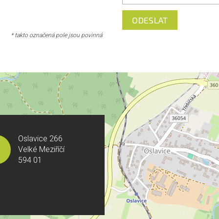
* takto označená pole jsou povinná
Oslavice 266
Velké Meziříčí
594 01