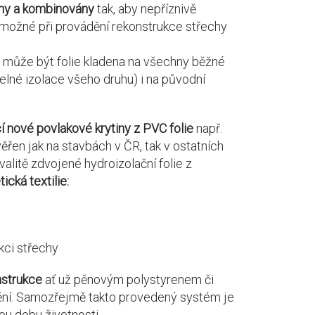
eny a kombinovány
tak, aby nepříznivě
e možné při provádění rekonstrukce střechy
 může být folie kladena na všechny běžné
elné izolace všeho druhu) i na původní
 nové povlakové krytiny z PVC folie
např.
ěřen jak na stavbách v ČR, tak v ostatních
litě zdvojené hydroizolační folie z
cká textilie:
kci střechy
nstrukce
ať už pěnovým polystyrenem či
pění. Samozřejmě takto provedený systém je
u dobu životnosti.