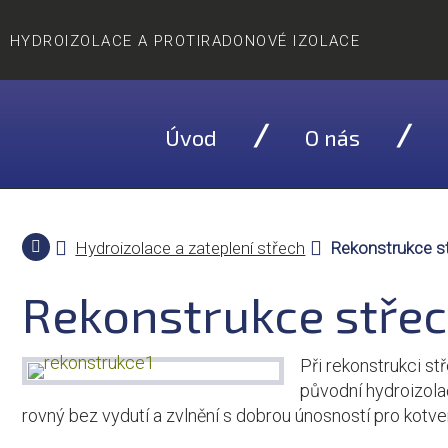
HYDROIZOLACE A PROTIRADONOVÉ IZOLACE
Úvod
O nás
Hydroizolace a zateplení střech
Rekonstrukce s
Rekonstrukce stře
Při rekonstrukci s
původní hydroizola
rovný bez vydutí a zvlnění s dobrou únosností pro kotve