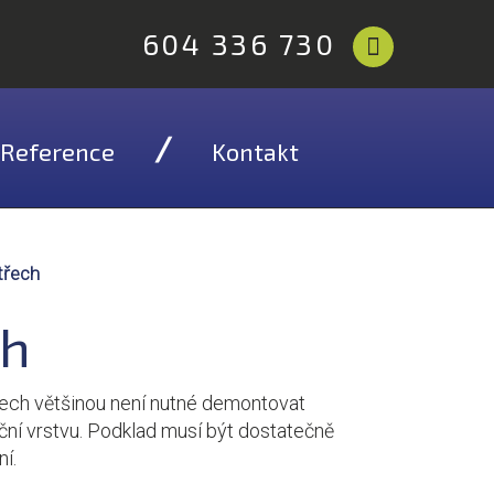
604 336 730
Reference
Kontakt
třech
ch
třech většinou není nutné demontovat
ční vrstvu. Podklad musí být dostatečně
ní.