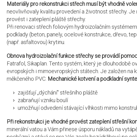
Materiály pro rekonstrukci střech musí být vhodně vol
neovlivňovaly kvalitu provedení a životnost střechy. J
provést i zateplení pláště střechy.
Při renovaci střech foliovým hydroizolačním systémem
podklady (beton, panely, ocelové konstrukce, dřevo, tep
(např. asfaltovou) krytinu.
Obnova hydroizolační funkce střechy se provádí pomocí
Fatrafol, Sikaplan. Tento systém, který je dlouhodobě ov
evropských i mimoevropských státech. Je založen na kva
měkčeného PVC.
Mechanické kotvení a podkladní synteti
zajišťují „dýchání" střešního pláště
zabraňují vzniku boulí
umožňují odvedení stávající vlhkosti mimo konstru
Při rekonstrukci je vhodné provést zateplení střešní ko
minerální vatou a Vám přinese úsporu nákladů na vytá
pochůzný a stává se pro Vás zcela bezúdržbový po celo