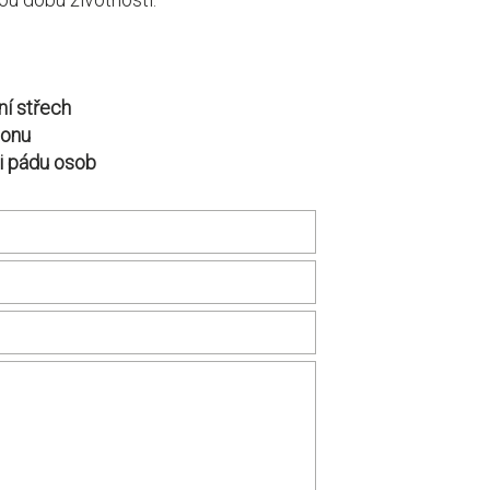
ní střech
donu
i pádu osob