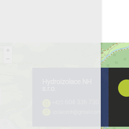
+
−
Hydroizolace NH
s.r.o.
604 336 730
+420
izolacenh@gmail.com